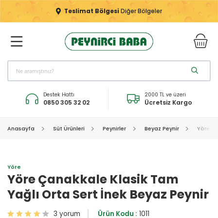
Teslimat Bölgesi
Diğer Bölgeler
Destek Hattı
2000 TL ve üzeri
0850 305 32 02
Ücretsiz Kargo
Anasayfa
Süt Ürünleri
Peynirler
Beyaz Peynir
Yöre Ça
Yöre
Yöre Çanakkale Klasik Tam
Yağlı Orta Sert İnek Beyaz Peynir
3 yorum
Ürün Kodu :
1011