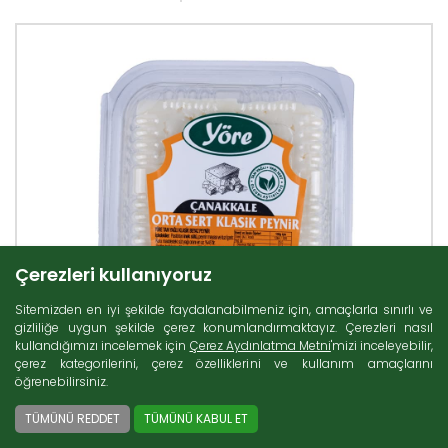
Çerezleri kullanıyoruz
Sitemizden en iyi şekilde faydalanabilmeniz için, amaçlarla sınırlı ve
gizliliğe uygun şekilde çerez konumlandırmaktayız. Çerezleri nasıl
kullandığımızı incelemek için
Çerez Aydınlatma Metni
'mizi inceleyebilir,
çerez kategorilerini, çerez özelliklerini ve kullanım amaçlarını
öğrenebilirsiniz.
TÜMÜNÜ REDDET
TÜMÜNÜ KABUL ET