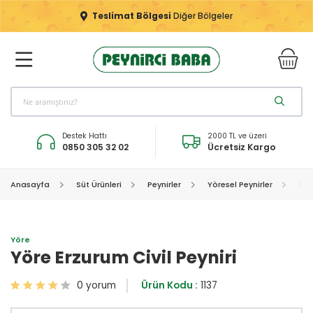
Teslimat Bölgesi
Diğer Bölgeler
Destek Hattı
2000 TL ve üzeri
0850 305 32 02
Ücretsiz Kargo
Anasayfa
Süt Ürünleri
Peynirler
Yöresel Peynirler
Yör
Yöre
Yöre Erzurum Civil Peyniri
0 yorum
Ürün Kodu :
1137