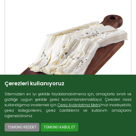
Çerezleri kullanıyoruz
Sitemizden en iyi şekilde faydalanabilmeniz için, amaçlarla sınırlı ve
gizliliğe uygun şekilde çerez konumlandırmaktayız. Çerezleri nasıl
kullandığımızı incelemek için
Çerez Aydınlatma Metni
'mizi inceleyebilir,
çerez kategorilerini, çerez özelliklerini ve kullanım amaçlarını
öğrenebilirsiniz.
TÜMÜNÜ REDDET
TÜMÜNÜ KABUL ET