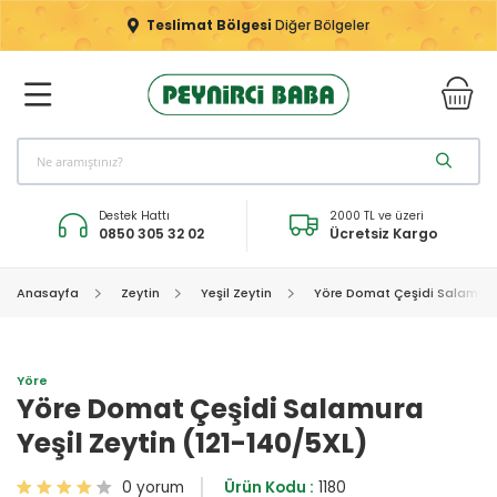
Teslimat Bölgesi
Diğer Bölgeler
Destek Hattı
2000 TL ve üzeri
0850 305 32 02
Ücretsiz Kargo
Anasayfa
Zeytin
Yeşil Zeytin
Yöre Domat Çeşidi Salamura 
Yöre
Yöre Domat Çeşidi Salamura
Yeşil Zeytin (121-140/5XL)
0 yorum
Ürün Kodu :
1180