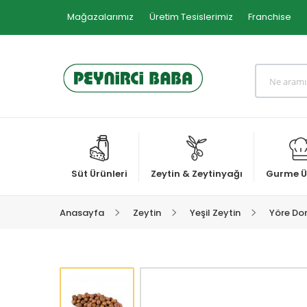
Mağazalarımız
Üretim Tesislerimiz
Franchise
Süt Ürünleri
Zeytin & Zeytinyağı
Gurme Ü
Anasayfa
Zeytin
Yeşil Zeytin
Yöre Dom