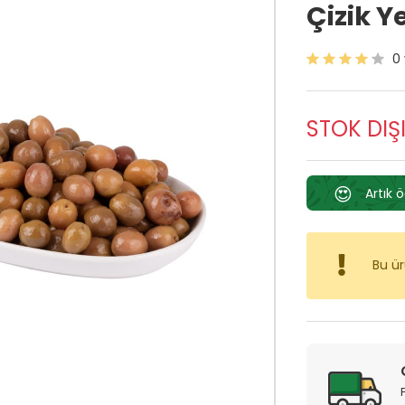
Çizik Y
0
STOK DIŞ
😍
Artık 
Bu ü