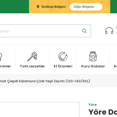
Teslimat Bölgesi
Diğer Bölgeler
rünler
Tatlı Lezzetler
Et Ürünleri
Kuru Gıdalar
K
at Çeşidi Salamura Çizik Yeşil Zeytin (120-140/5XL)
Yöre
Yöre D