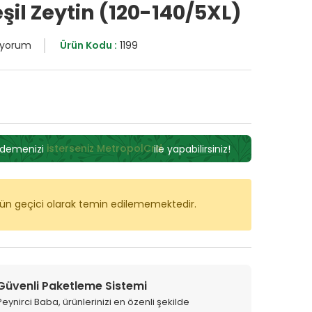
eşil Zeytin (120-140/5XL)
 yorum
Ürün Kodu :
1199
I
ödemenizi
isterseniz MetropolCrd
ile yapabilirsiniz!
rün geçici olarak temin edilememektedir.
Güvenli Paketleme Sistemi
Peynirci Baba, ürünlerinizi en özenli şekilde