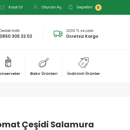
Kayıt Ol
Oturum Aç
Sepetim
0
Destek Hattı
2000 TL ve üzeri
0850 305 32 02
Ücretsiz Kargo
onserveler
Bakır Ürünleri
İndirimli Ürünler
omat Çeşidi Salamura