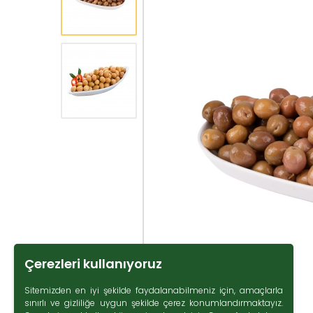
Çerezleri kullanıyoruz
Sitemizden en iyi şekilde faydalanabilmeniz için, amaçlarla
sınırlı ve gizliliğe uygun şekilde çerez konumlandırmaktayız.