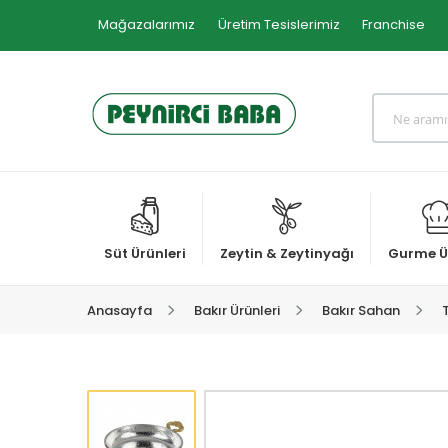
Mağazalarımız
Üretim Tesislerimiz
Franchise
Süt Ürünleri
Zeytin & Zeytinyağı
Gurme Ü
Anasayfa
Bakır Ürünleri
Bakır Sahan