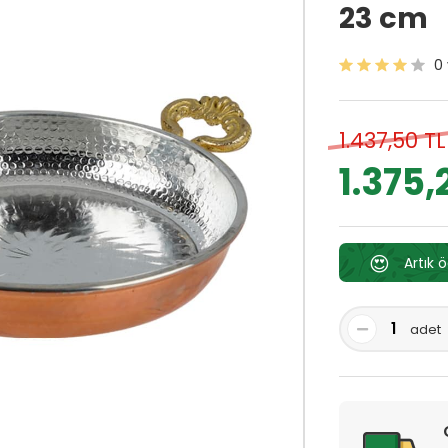
23 cm
0
1.437,50 TL
1.375,
😍
Artık 
adet