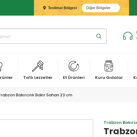
Teslimat Bölgesi
Diğer Bölgeler
rünler
Tatlı Lezzetler
Et Ürünleri
Kuru Gıdalar
K
Trabzon Bakırcılık Bakır Sahan 23 cm
Trabzon Bakırcı
Trabzon