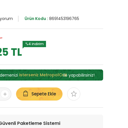
 yorum
Ürün Kodu :
8691453196765
%4 indirim
25 TL
ödemenizi
isterseniz MetropolCrd
ile yapabilirsiniz!
Sepete Ekle
Güvenli Paketleme Sistemi