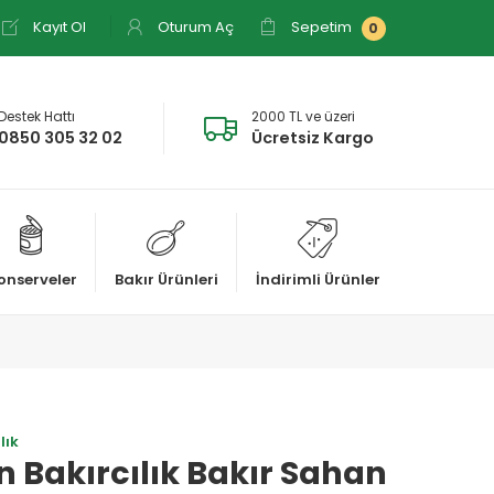
Kayıt Ol
Oturum Aç
Sepetim
0
Destek Hattı
2000 TL ve üzeri
0850 305 32 02
Ücretsiz Kargo
onserveler
Bakır Ürünleri
İndirimli Ürünler
lık
 Bakırcılık Bakır Sahan