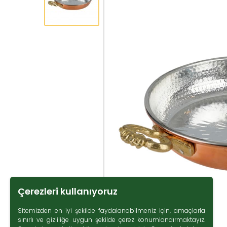
Çerezleri kullanıyoruz
Sitemizden en iyi şekilde faydalanabilmeniz için, amaçlarla
sınırlı ve gizliliğe uygun şekilde çerez konumlandırmaktayız.