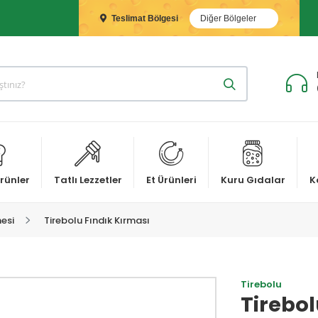
Teslimat Bölgesi
Diğer Bölgeler
rünler
Tatlı Lezzetler
Et Ürünleri
Kuru Gıdalar
K
mesi
Tirebolu Fındık Kırması
Tirebolu
Tirebol