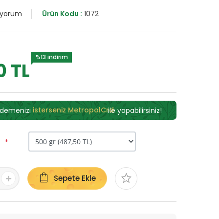
 yorum
Ürün Kodu :
1072
%13 indirim
0 TL
ödemenizi
isterseniz MetropolCrd
ile yapabilirsiniz!
z
Sepete Ekle