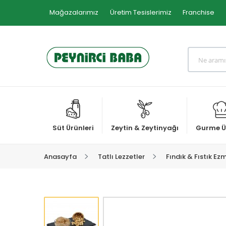
Mağazalarımız
Üretim Tesislerimiz
Franchise
Süt Ürünleri
Zeytin & Zeytinyağı
Gurme Ü
Anasayfa
Tatlı Lezzetler
Fındık & Fıstık Ez