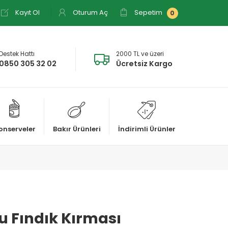
Kayıt Ol
Oturum Aç
Sepetim
0
Destek Hattı
2000 TL ve üzeri
0850 305 32 02
Ücretsiz Kargo
onserveler
Bakır Ürünleri
İndirimli Ürünler
u Fındık Kırması