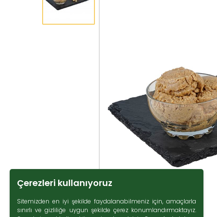
Çerezleri kullanıyoruz
Sitemizden en iyi şekilde faydalanabilmeniz için, amaçlarla
sınırlı ve gizliliğe uygun şekilde çerez konumlandırmaktayız.