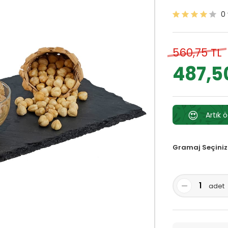
0
560,75 TL
487,5
😍
Artık 
Gramaj Seçini
adet