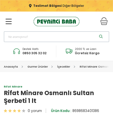
Teslimat Bölgesi
Diğer Bölgeler
Destek Hattı
2000 TL ve üzeri
0850 305 32 02
Ücretsiz Kargo
Anasayfa
Gurme Ürünler
İçecekler
Rifat Minare Osmanlı Su
Rıfat Minare
Rifat Minare Osmanlı Sultan
Şerbeti 1 lt
0 yorum
Ürün Kodu :
8698683401386