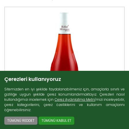
Çerezleri kullanıyoruz
Sitemizden en iyi şekilde faydalanabilmeniz için, amaçlarla sınırlı ve
gizliliğe uygun şekilde çerez konumlandırmaktayız. Çerezleri nasıl
kullandığımızı incelemek için
Çerez Aydınlatma Metni
'mizi inceleyebilir,
çerez kategorilerini, çerez özelliklerini ve kullanım amaçlarını
öğrenebilirsiniz.
TÜMÜNÜ REDDET
TÜMÜNÜ KABUL ET