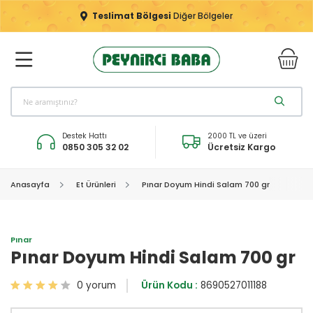
Teslimat Bölgesi
Diğer Bölgeler
Destek Hattı
2000 TL ve üzeri
0850 305 32 02
Ücretsiz Kargo
Anasayfa
Et Ürünleri
Pınar Doyum Hindi Salam 700 gr
Pınar
Pınar Doyum Hindi Salam 700 gr
0 yorum
Ürün Kodu :
8690527011188