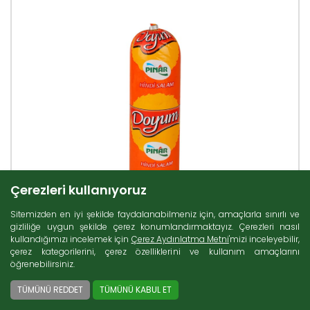
Çerezleri kullanıyoruz
Sitemizden en iyi şekilde faydalanabilmeniz için, amaçlarla sınırlı ve
gizliliğe uygun şekilde çerez konumlandırmaktayız. Çerezleri nasıl
kullandığımızı incelemek için
Çerez Aydınlatma Metni
'mizi inceleyebilir,
çerez kategorilerini, çerez özelliklerini ve kullanım amaçlarını
öğrenebilirsiniz.
TÜMÜNÜ REDDET
TÜMÜNÜ KABUL ET