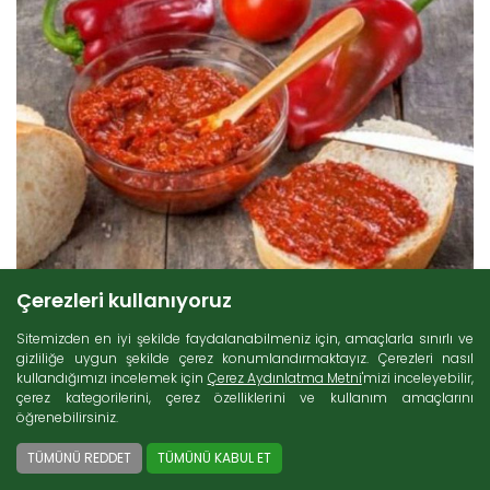
Çerezleri kullanıyoruz
14 Aralık 2019
Sitemizden en iyi şekilde faydalanabilmeniz için, amaçlarla sınırlı ve
gizliliğe uygun şekilde çerez konumlandırmaktayız. Çerezleri nasıl
kullandığımızı incelemek için
Çerez Aydınlatma Metni
'mizi inceleyebilir,
çerez kategorilerini, çerez özelliklerini ve kullanım amaçlarını
öğrenebilirsiniz.
Balkanların Eşsiz Sosu: Lutenitsa Sos
TÜMÜNÜ REDDET
TÜMÜNÜ KABUL ET
Kahvaltılık soslar
, Türk mutfağında önemli bir yere sahip gıda