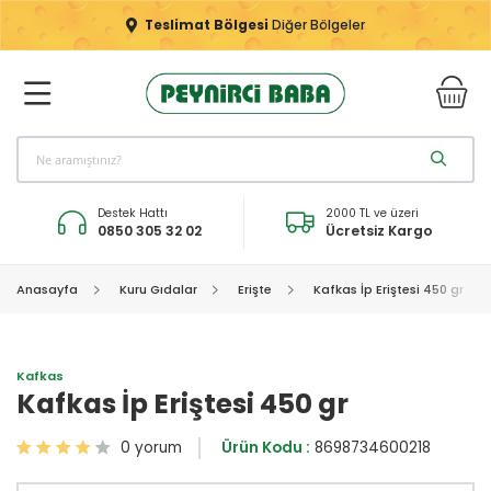
Teslimat Bölgesi
Diğer Bölgeler
Destek Hattı
2000 TL ve üzeri
0850 305 32 02
Ücretsiz Kargo
Anasayfa
Kuru Gıdalar
Erişte
Kafkas İp Eriştesi 450 gr
Kafkas
Kafkas İp Eriştesi 450 gr
0 yorum
Ürün Kodu :
8698734600218