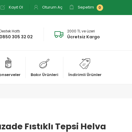
Kayıt Ol
Oturum Aç
Sepetim
0
Destek Hattı
2000 TL ve üzeri
0850 305 32 02
Ücretsiz Kargo
onserveler
Bakır Ürünleri
İndirimli Ürünler
zade Fıstıklı Tepsi Helva