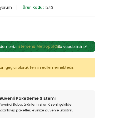
 yorum
Ürün Kodu :
1243
I
ödemenizi
isterseniz MetropolCrd
ile yapabilirsiniz!
rün geçici olarak temin edilememektedir.
Güvenli Paketleme Sistemi
Peynirci Baba, ürünlerinizi en özenli şekilde
hazırlayıp paketler, evinize güvenle ulaştırır.