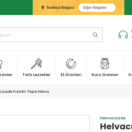
Teslimat Bölgesi
Diğer Bölgeler
rünler
Tatlı Lezzetler
Et Ürünleri
Kuru Gıdalar
K
ızade Fıstıklı Tepsi Helva
Helvacızade
Helvacı