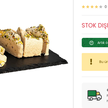
0
STOK DIŞ
😍
Artık 
Bu ü