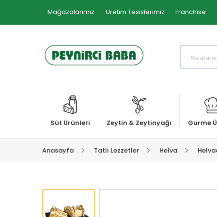
Mağazalarımız
Üretim Tesislerimiz
Franchise
Süt Ürünleri
Zeytin & Zeytinyağı
Gurme Ü
Anasayfa
Tatlı Lezzetler
Helva
Helvac