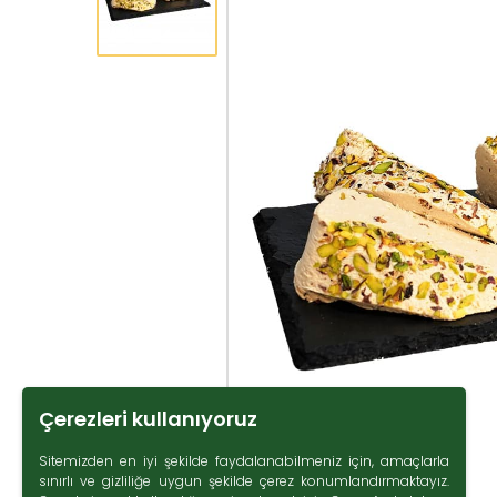
Çerezleri kullanıyoruz
Sitemizden en iyi şekilde faydalanabilmeniz için, amaçlarla
sınırlı ve gizliliğe uygun şekilde çerez konumlandırmaktayız.