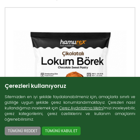
Çerezleri kullanıyoruz
Sitemizden en iyi şekilde faydalanabilmeniz için, amaçlarla sınırlı ve
gizliliğe uygun şekilde çerez konumlandırmaktayız. Çerezleri nasıl
kullandığımızı incelemek için
Çerez Aydınlatma Metni
'mizi inceleyebilir,
çerez kategorilerini, çerez özelliklerini ve kullanım amaçlarını
öğrenebilirsiniz.
TÜMÜNÜ REDDET
TÜMÜNÜ KABUL ET