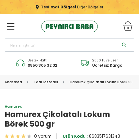
Teslimat Bölgesi
Diğer Bölgeler
Destek Hattı
2000 TL ve üzeri
0850 305 32 02
Ücretsiz Kargo
Anasayfa
Tatlı Lezzetler
Hamurex Çikolatalı Lokum Börek 500 g
Hamurex
Hamurex Çikolatalı Lokum
Börek 500 gr
0 yorum
Ürün Kodu :
8683517631343