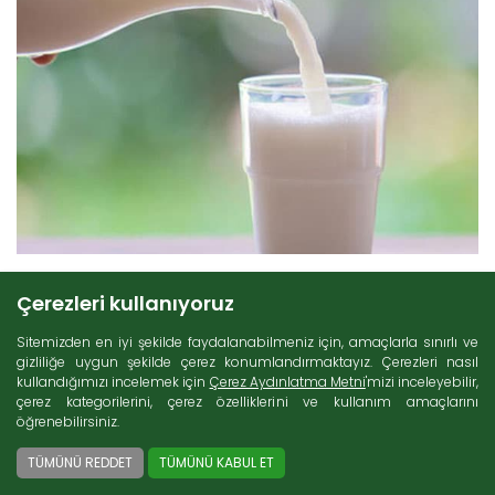
Çerezleri kullanıyoruz
4 Ocak 2021
Sitemizden en iyi şekilde faydalanabilmeniz için, amaçlarla sınırlı ve
gizliliğe uygun şekilde çerez konumlandırmaktayız. Çerezleri nasıl
kullandığımızı incelemek için
Çerez Aydınlatma Metni
'mizi inceleyebilir,
Günlük Süt Hakkında Merak Ettiğiniz Her Şey
çerez kategorilerini, çerez özelliklerini ve kullanım amaçlarını
öğrenebilirsiniz.
İnsan vücudu için doğal bir kalsiyum kaynağı olan
süt
, istisnasız
TÜMÜNÜ REDDET
TÜMÜNÜ KABUL ET
herkesin sıklıkla kullandığı gıda maddeleri arasında yer almaktadır.