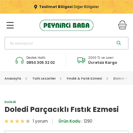
Teslimat Bölgesi
Diğer Bölgeler
Destek Hattı
2000 TL ve üzeri
0850 305 32 02
Ücretsiz Kargo
Anasayfa
Tatlı Lezzetler
Fındık & Fıstık Ezmesi
Doledi Parça
Doledi
Doledi Parçacıklı Fıstık Ezmesi
1 yorum
Ürün Kodu :
1290