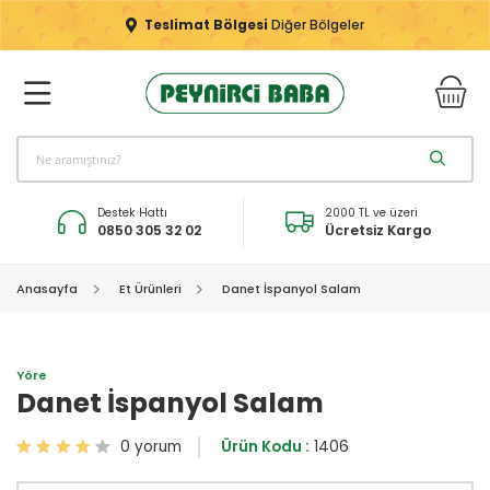
Teslimat Bölgesi
Diğer Bölgeler
Destek Hattı
2000 TL ve üzeri
0850 305 32 02
Ücretsiz Kargo
Anasayfa
Et Ürünleri
Danet İspanyol Salam
Yöre
Danet İspanyol Salam
0 yorum
Ürün Kodu :
1406