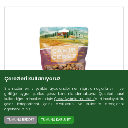
Çerezleri kullanıyoruz
Sitemizden en iyi şekilde faydalanabilmeniz için, amaçlarla sınırlı ve
gizliliğe uygun şekilde çerez konumlandırmaktayız. Çerezleri nasıl
kullandığımızı incelemek için
Çerez Aydınlatma Metni
'mizi inceleyebilir,
çerez kategorilerini, çerez özelliklerini ve kullanım amaçlarını
öğrenebilirsiniz.
TÜMÜNÜ REDDET
TÜMÜNÜ KABUL ET