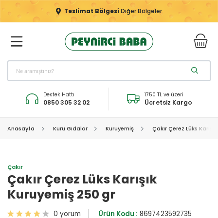
Teslimat Bölgesi
Diğer Bölgeler
Destek Hattı
1750 TL ve üzeri
0850 305 32 02
Ücretsiz Kargo
Anasayfa
Kuru Gıdalar
Kuruyemiş
Çakır Çerez Lüks Karışı
Çakır
Çakır Çerez Lüks Karışık
Kuruyemiş 250 gr
0 yorum
Ürün Kodu :
8697423592735