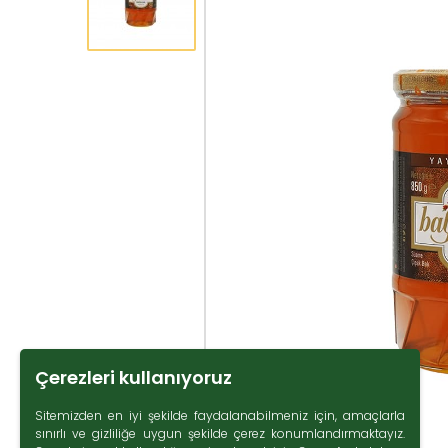
Çerezleri kullanıyoruz
Sitemizden en iyi şekilde faydalanabilmeniz için, amaçlarla
sınırlı ve gizliliğe uygun şekilde çerez konumlandırmaktayız.