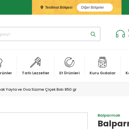
Teslimat Bölgesi
Diğer Bölgeler
rünler
Tatlı Lezzetler
Et Ürünleri
Kuru Gıdalar
K
k Yayla ve Ova Süzme Çiçek Balı 850 gr
Balparmak
Balpar