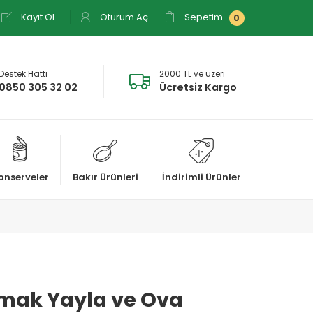
Kayıt Ol
Oturum Aç
Sepetim
0
Destek Hattı
2000 TL ve üzeri
0850 305 32 02
Ücretsiz Kargo
onserveler
Bakır Ürünleri
İndirimli Ürünler
mak Yayla ve Ova