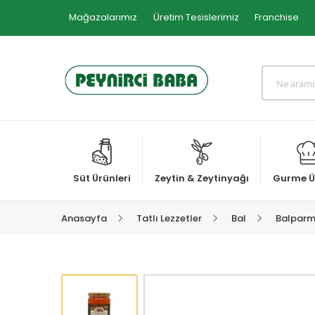
Mağazalarımız
Üretim Tesislerimiz
Franchise
Süt Ürünleri
Zeytin & Zeytinyağı
Gurme Ü
Anasayfa
Tatlı Lezzetler
Bal
Balparma