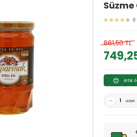
Süzme Ç
0
861,50 TL
749,2
😍
Artık 
adet