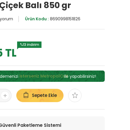
içek Balı 850 gr
 yorum
Ürün Kodu :
8690998151826
%13 indirim
5 TL
ödemenizi
isterseniz MetropolCrd
ile yapabilirsiniz!
Sepete Ekle
Güvenli Paketleme Sistemi