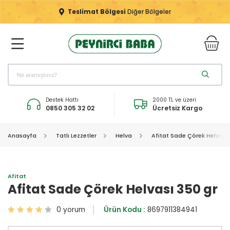
Teslimat Bölgesi
Diğer Bölgeler
Destek Hattı
2000 TL ve üzeri
0850 305 32 02
Ücretsiz Kargo
Anasayfa
Tatlı Lezzetler
Helva
Afitat Sade Çörek Helvası 
Afitat
Afitat Sade Çörek Helvası 350 gr
0 yorum
Ürün Kodu :
8697911384941