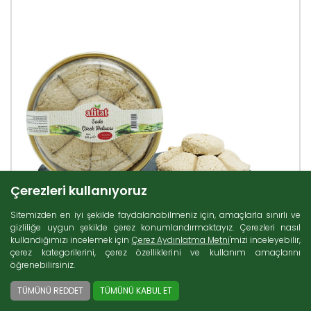
Çerezleri kullanıyoruz
Sitemizden en iyi şekilde faydalanabilmeniz için, amaçlarla sınırlı ve
gizliliğe uygun şekilde çerez konumlandırmaktayız. Çerezleri nasıl
kullandığımızı incelemek için
Çerez Aydınlatma Metni
'mizi inceleyebilir,
çerez kategorilerini, çerez özelliklerini ve kullanım amaçlarını
öğrenebilirsiniz.
TÜMÜNÜ REDDET
TÜMÜNÜ KABUL ET