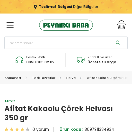
Teslimat Bölgesi
Diğer Bölgeler
Destek Hattı
2000 TL ve üzeri
0850 305 32 02
Ücretsiz Kargo
Anasayfa
Tatlı Lezzetler
Helva
Afitat Kakaolu Çörek Helva
Afitat
Afitat Kakaolu Çörek Helvası
350 gr
0 yorum
Ürün Kodu :
8697911384934