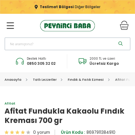
Teslimat Bölgesi
Diğer Bölgeler
Destek Hattı
2000 TL ve üzeri
0850 305 32 02
Ücretsiz Kargo
Anasayfa
Tatlı Lezzetler
Fındık & Fıstık Ezmesi
Afitat Fund
Afitat
Afitat Fundukla Kakaolu Fındık
Kreması 700 gr
0 yorum
Ürün Kodu :
8697911384910