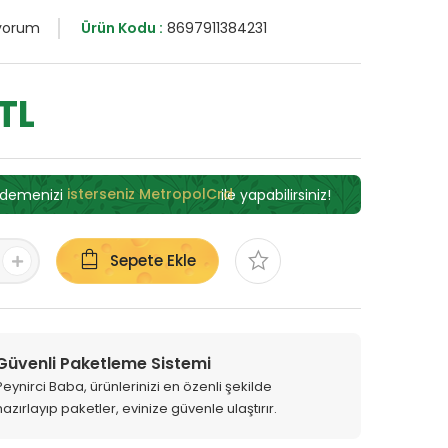
 yorum
Ürün Kodu :
8697911384231
TL
ödemenizi
isterseniz MetropolCrd
ile yapabilirsiniz!
Sepete Ekle
Güvenli Paketleme Sistemi
Peynirci Baba, ürünlerinizi en özenli şekilde
hazırlayıp paketler, evinize güvenle ulaştırır.