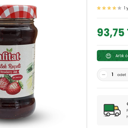
1
93,75 
😍
Artık 
adet