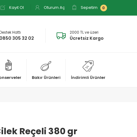
Kayıt Ol
Oturum Aç
Sepetim
0
Destek Hattı
2000 TL ve üzeri
0850 305 32 02
Ücretsiz Kargo
onserveler
Bakır Ürünleri
İndirimli Ürünler
Çilek Reçeli 380 gr