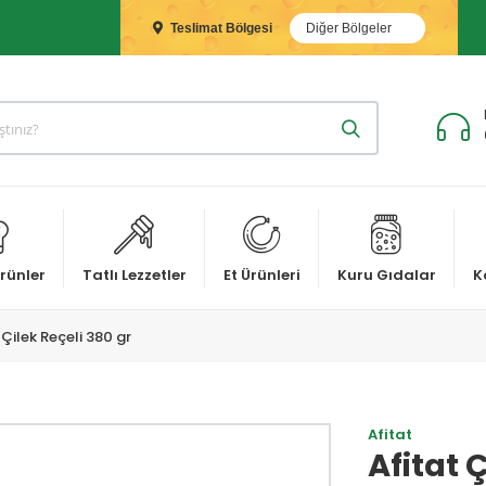
Teslimat Bölgesi
Diğer Bölgeler
rünler
Tatlı Lezzetler
Et Ürünleri
Kuru Gıdalar
K
 Çilek Reçeli 380 gr
Afitat
Afitat 