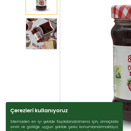
Çerezleri kullanıyoruz
Sitemizden en iyi şekilde faydalanabilmeniz için, amaçlarla
sınırlı ve gizliliğe uygun şekilde çerez konumlandırmaktayız.