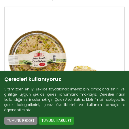
Çerezleri kullanıyoruz
Sitemizden en iyi şekilde faydalanabilmeniz için, amaçlarla sınırlı ve
gizliliğe uygun şekilde çerez konumlandırmaktayız. Çerezleri nasıl
kullandığımızı incelemek için
Çerez Aydınlatma Metni
'mizi inceleyebilir,
çerez kategorilerini, çerez özelliklerini ve kullanım amaçlarını
öğrenebilirsiniz.
TÜMÜNÜ REDDET
TÜMÜNÜ KABUL ET