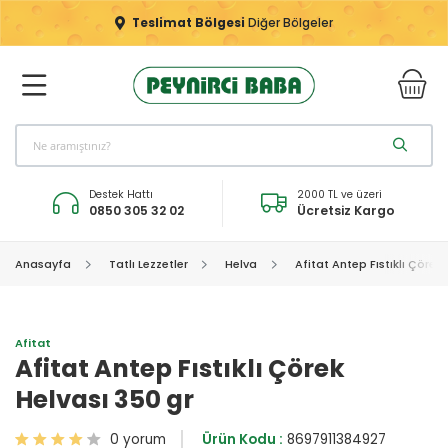
Teslimat Bölgesi
Diğer Bölgeler
Destek Hattı
2000 TL ve üzeri
0850 305 32 02
Ücretsiz Kargo
Anasayfa
Tatlı Lezzetler
Helva
Afitat Antep Fıstıklı Çörek
Afitat
Afitat Antep Fıstıklı Çörek
Helvası 350 gr
0 yorum
Ürün Kodu :
8697911384927